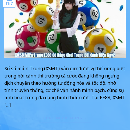
Th7
Xổ số miền Trung (XSMT) vẫn giữ được vị thế riêng biệt
trong bối cảnh thị trường cá cược đang không ngừng
dịch chuyển theo hướng tự động hóa và tốc độ. nhờ
tính truyền thống, cơ chế vận hành minh bạch, cùng sự
linh hoạt trong đa dạng hình thức cược. Tại EE88, XSMT
[…]
CONTINUE READING
→