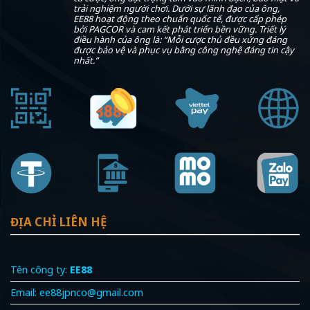
trải nghiệm người chơi. Dưới sự lãnh đạo của ông,
EE88 hoạt động theo chuẩn quốc tế, được cấp phép
bởi PAGCOR và cam kết phát triển bền vững. Triết lý
điều hành của ông là: “Mỗi cược thủ đều xứng đáng
được bảo vệ và phục vụ bằng công nghệ đáng tin cậy
nhất.”
ĐỊA CHỈ LIÊN HỆ
Tên công ty:
EE88
Email:
ee88jpnco@gmail.com