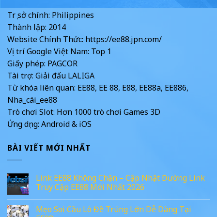
Trụ sở chính: Philippines
Thành lập: 2014
Website Chính Thức: https://ee88.jpn.com/
Vị trí Google Việt Nam: Top 1
Giấy phép: PAGCOR
Tài trợ: Giải đấu LALIGA
Từ khóa liên quan: EE88, EE 88, E88, EE88a, EE886,
Nha_cái_ee88
Trò chơi Slot: Hơn 1000 trò chơi Games 3D
Ứng dụng: Android & iOS
BÀI VIẾT MỚI NHẤT
Link EE88 Không Chặn – Cập Nhật Đường Link
Truy Cập EE88 Mới Nhất 2026
Mẹo Soi Cầu Lô Đề Trúng Lớn Dễ Dàng Tại