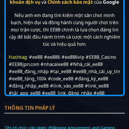
khoản dịch vụ
và
Chính sách bảo mật
của
Google
Nếu anh em đang tìm kiếm một sân chơi minh
bạch, hiện đại và đồng hành cùng người chơi trên
mọi trận cược, thì EE88 chính là lựa chọn đáng tin
cậy để bắt đầu hành trình cá cược một cách nghiêm
túc và hiệu quả hơn.
Hashtag
: #ee88 #ee886 #ee886vip #EE88_Casino
#EE88jpn.com #nhacaiee88 #Nhà_cái_ee88
#ee88_đăng_nhập #tại_ee88 #ee88_nhà_cái_uy_tín
#ee88_tặng_100k #code_ee88 #đăng_ký_ee88
#đăng_nhập_ee88 #link_vào_ee88 #link_ee88
#tải_app_ee88 #ee88_link_đăng_nhập #e88
THÔNG TIN PHÁP LÝ
Tên tổ chức cấp phép: Philippine Amusement and Gaming